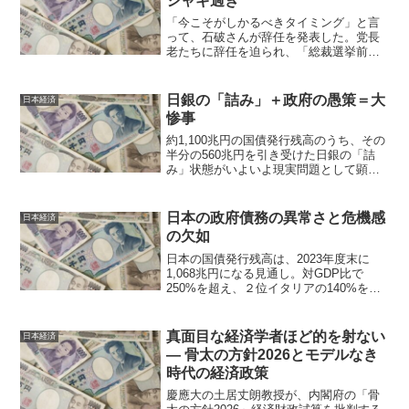
シャギ過ぎ
「今こそがしかるべきタイミング」と言
って、石破さんが辞任を発表した。党長
老たちに辞任を迫られ、「総裁選挙前倒
し要求」というかたちで党内の分断を世
間にさらす直前のことだ。こう言えば、
どことなくもっともな理由でありそうな
日銀の「詰み」＋政府の愚策＝大
日本経済
感じもするが、決してそう...
惨事
約1,100兆円の国債発行残高のうち、その
半分の560兆円を引き受けた日銀の「詰
み」状態がいよいよ現実問題として顕在
化しつつある。4連続で利上げを見送った
植田総裁の会見は憂鬱な気分にさせる。
植田和男総裁は会合後の記者会見で、ト
日本の政府債務の異常さと危機感
日本経済
ランプ米政権の...
の欠如
日本の国債発行残高は、2023年度末に
1,068兆円になる見通し。対GDP比で
250%を超え、２位イタリアの140%を大
きく上回る、世界ダントツ1位のレベルの
高さだ。もちろんこれは喜べるような地
位でないことは明らかだ。国会は借金幅
真面目な経済学者ほど的を射ない
日本経済
を増やした...
— 骨太の方針2026とモデルなき
時代の経済政策
慶應大の土居丈朗教授が、内閣府の「骨