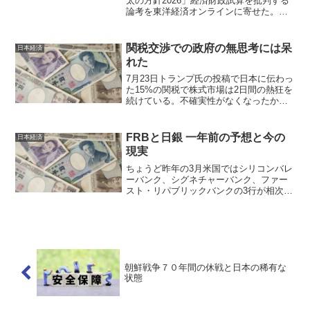
太の方針2026」経済財政試算を批判する
論考を東洋経済オンラインに寄せた。内
閣府は、成長戦略の投資効果が発現すれ
ば、追加財政支出のもとでも債務残高対
GDP比が187%から170%へ安定的に低下
関税交渉での政府の無思考には呆
日本経済
するとし、高...
れた
7月23日トランプ氏の投稿で日本に伝わっ
た15%の関税で株式市場は2日間の熱狂を
続けている。不確実性がなくなったから
という理屈はあるが、筆者にはどうも腹
落ちしない。むしろ関税率ばかりに注目
した反応には、大きな落とし穴があると
FRBと日銀 一年前の予想と今の
日本経済
感じている。 自...
現実
ちょうど昨年の3月米国ではシリコンバレ
ーバンク、シグネチャーバンク、ファー
スト・リパブリックバンクの3行が相次い
で破綻した。FRBの猛スピードの利上げ
に対応しきれなかった銀行。そして拍車
をかけたのが、SNSの情報スピードでか
つてなかった素早...
朝鮮戦争７０年間の休戦と日本の稀有な
状態