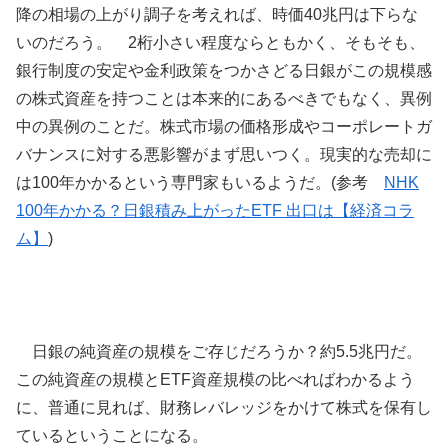
降の相場の上がり調子を考えれば、時価40兆円は下らな
いのだろう。 2桁小さい程度ならともかく、そもそも、
銀行制度の安定や金利政策をつかさどる日銀がこの規模感
の株式資産を持つことは本来的にあるべきでもなく、異例
中の異例のことだ。株式市場の価格形成やコーポレートガ
バナンスに対する悪影響がまず思いつく。現実的な売却に
は100年かかるという専門家もいるようだ。(参考
NHK
100年かかる？日銀積み上がったETF 出口は【経済コラ
ム】
)
日銀の純資産の規模をご存じだろうか？約5.5兆円だ。
この純資産の規模とETF資産規模の比べればわかるよう
に、普通に見れば、財務レバレッジをかけて株式を保有し
ているということになる。