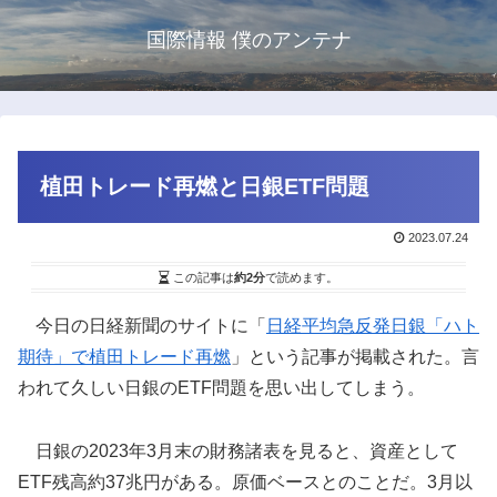
国際情報 僕のアンテナ
植田トレード再燃と日銀ETF問題
2023.07.24
この記事は
約2分
で読めます。
今日の日経新聞のサイトに「
日経平均急反発日銀「ハト
期待」で植田トレード再燃
」という記事が掲載された。言
われて久しい日銀のETF問題を思い出してしまう。
日銀の2023年3月末の財務諸表を見ると、資産として
ETF残高約37兆円がある。原価ベースとのことだ。3月以