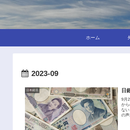
ホーム
2023-09
日
日本経済
9月
から
ない
の声