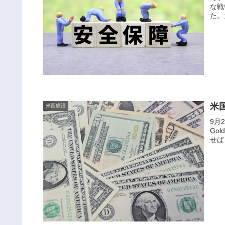
な戦
た。
米
米国経済
9月2
Gol
せば