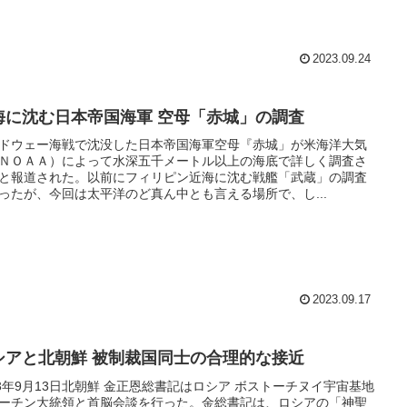
2023.09.24
海に沈む日本帝国海軍 空母「赤城」の調査
ドウェー海戦で沈没した日本帝国海軍空母『赤城」が米海洋大気
ＮＯＡＡ）によって水深五千メートル以上の海底で詳しく調査さ
と報道された。以前にフィリピン近海に沈む戦艦「武蔵」の調査
ったが、今回は太平洋のど真ん中とも言える場所で、し...
2023.09.17
シアと北朝鮮 被制裁国同士の合理的な接近
23年9月13日北朝鮮 金正恩総書記はロシア ボストーチヌイ宇宙基地
ーチン大統領と首脳会談を行った。金総書記は、ロシアの「神聖