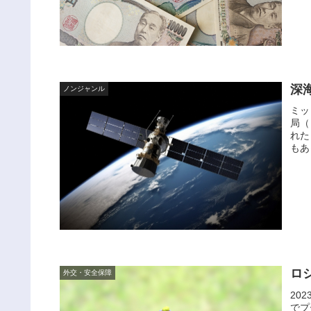
深
ノンジャンル
ミッ
局（
れた
もあ
ロ
外交・安全保障
20
でプ